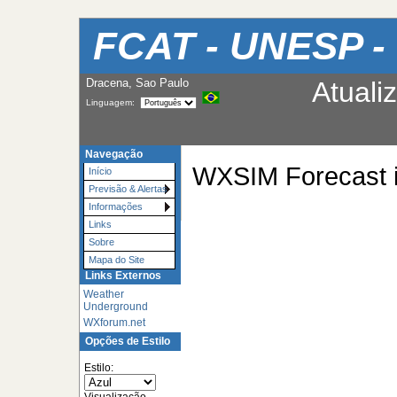
FCAT - UNESP -
Dracena, Sao Paulo
Atuali
Linguagem:
Navegação
WXSIM Forecast is
Início
Previsão & Alertas
Informações
Links
Sobre
Mapa do Site
Links Externos
Weather
Underground
WXforum.net
Opções de Estilo
Estilo:
Visualização