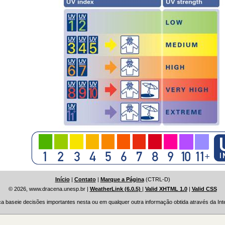
Início
|
Contato
|
Marque a Página
(CTRL-D)
© 2026, www.dracena.unesp.br
|
WeatherLink (6.0.5)
|
Valid XHTML 1.0
|
Valid CSS
a baseie decisões importantes nesta ou em qualquer outra informação obtida através da Inte