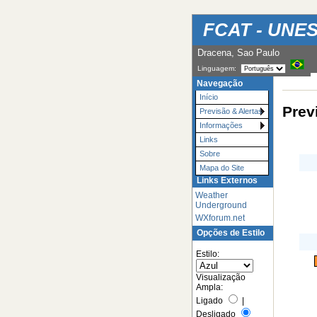
FCAT - UNES
Dracena, Sao Paulo
Linguagem:
Navegação
Início
Prev
Previsão & Alertas
Informações
Links
Sobre
Mapa do Site
Links Externos
Weather
Underground
WXforum.net
Opções de Estilo
Estilo:
Visualização
Ampla:
Ligado
|
Desligado