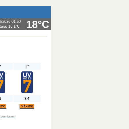
18°C
8/2026 01:50
tura:
18.1°C
ª
3ª
3
7.4
imo
Máximo
 permission.