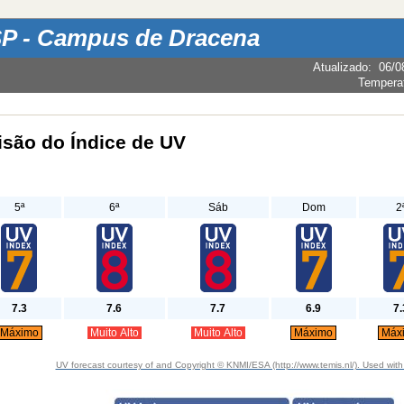
P - Campus de Dracena
Atualizado
:
06/0
Tempera
isão do Índice de UV
5ª
6ª
Sáb
Dom
2
7.3
7.6
7.7
6.9
7.
Máximo
Muito Alto
Muito Alto
Máximo
Máx
UV forecast courtesy of and Copyright © KNMI/ESA (http://www.temis.nl/). Used with